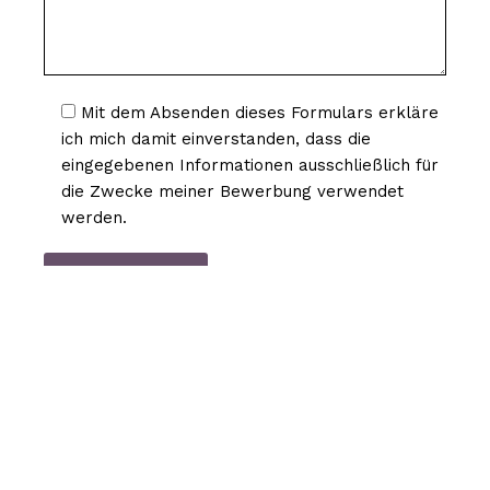
Mit dem Absenden dieses Formulars erkläre
ich mich damit einverstanden, dass die
eingegebenen Informationen ausschließlich für
die Zwecke meiner Bewerbung verwendet
werden.
* Diese Felder sind Pflichtfelder
Wir verpflichten uns, dafür zu sorgen, dass die
Erhebung und Verarbeitung Ihrer Daten, die von dieser
Website aus erfolgt, dem französischen
Datenschutzgesetz und der allgemeinen Verordnung
über den Schutz personenbezogener Daten (RGPD)